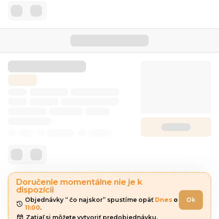
Doručenie momentálne nie je k
dispozícii
Objednávky “ čo najskor” spustíme opäť 
Dnes
 o 
Ok
11:00
.
Zatiaľ si môžete vytvoriť predobjednávku.