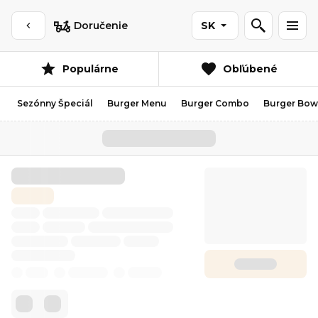
Doručenie
SK
Populárne
Obľúbené
Sezónny Špeciál
Burger Menu
Burger Combo
Burger Bow